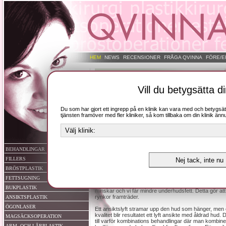
HEM
NEWS
RECENSIONER
FRÅGA QVINNA
FÖRE/E
Vill du betygsätta di
Du som har gjort ett ingrepp på en klinik kan vara med och betygs
tjänsten framöver med fler kliniker, så kom tillbaka om din klinik ännu 
BEHANDLINGAR
FILLERS
BRÖSTPLASTIK
FETTSUGNING
Hudens elasticitet ändras med tiden. Bildande av elasti
BUKPLASTIK
minskar och vi får mindre underhudsfett. Detta gör at
rynkor framträder.
ANSIKTSPLASTIK
ÖGONLASER
Ett ansiktslyft stramar upp den hud som hänger, men
kvalitet blir resultatet ett lyft ansikte med åldrad hud
MAGSÄCKSOPERATION
till varför kombinations behandlingar där man kombine
ARM- OCH LÅRPLASTIK