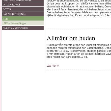
hudföryngrande behandling blir allt vanligare. Ett ansikt
övriga delar av kroppen och därför kanske man vill b
INTIMKIRURGI
såsom hals och händer för att skapa en balans. Oavset
BOTOX
eller inte så finns flera metoder och behandlingar som
Dessa behandlingar fungerar både som komplement til
LÄPPFÖRSTORING
självständig behandling för en ungdomligare och fräsc
HUD
Olika behandlingar
ÖVRIGA KATEGORIER
Allmänt om huden
Huden är vårt största organ och utgör ett mekaniskt 
som den reglerar temperatur och vätskebalans. Den 
svarar för 15 % av kroppsvikten. Hudens tjocklek vari
4 mm (fotsula). Huden är en av de mest hållfasta vä
bred hudbit kan bära upp till 12 kg.
Läs mer »